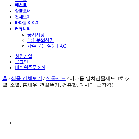
베스트
알뜰코너
전체보기
바다듬 이야기
커뮤니티
공지사항
1:1 문의하기
자주 묻는 질문 FAQ
회원가입
로그인
비회원주문조회
홈
/
상품 전체보기
/
선물세트
/
바다듬 멸치선물세트 3호 (세
멸, 소멸, 홍새우, 건꼴뚜기, 건홍합, 다시마, 곱창김)