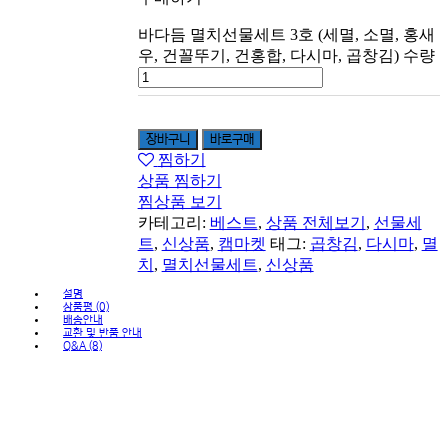
바다듬 멸치선물세트 3호 (세멸, 소멸, 홍새
우, 건꼴뚜기, 건홍합, 다시마, 곱창김) 수량
장바구니
바로구매
찜하기
상품 찜하기
찜상품 보기
카테고리:
베스트
,
상품 전체보기
,
선물세
트
,
신상품
,
캠마켓
태그:
곱창김
,
다시마
,
멸
치
,
멸치선물세트
,
신상품
설명
상품평 (0)
배송안내
교환 및 반품 안내
Q&A (8)