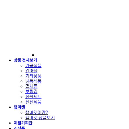
상품 전체보기
가공식품
건어물
기타상품
냉동식품
멸치류
보령김
선물세트
신선식품
캠마켓
캠마켓이란?
캠마켓 상품보기
제철기획관
신상품