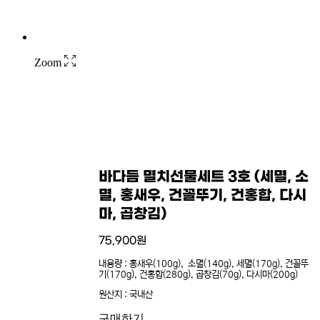
Zoom
바다듬 멸치선물세트 3호 (세멸, 소
멸, 홍새우, 건꼴뚜기, 건홍합, 다시
마, 곱창김)
75,900
원
내용량 : 홍새우(100g), 소멸(140g), 세멸(170g), 건꼴뚜
기(170g), 건홍합(280g), 곱창김(70g), 다시마(200g)
원산지 : 국내산
구매하기