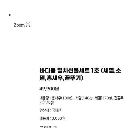
Zoom
바다듬 멸치선물세트 1호 (세멸,소
멸,홍새우,꼴뚜기)
49,900
원
내용량 : 홍새우(100g), 소멸(140g), 세멸(170g), 건꼴뚜
기(170g)
원산지 : 국내산
배송비 : 3,000원
구매하기