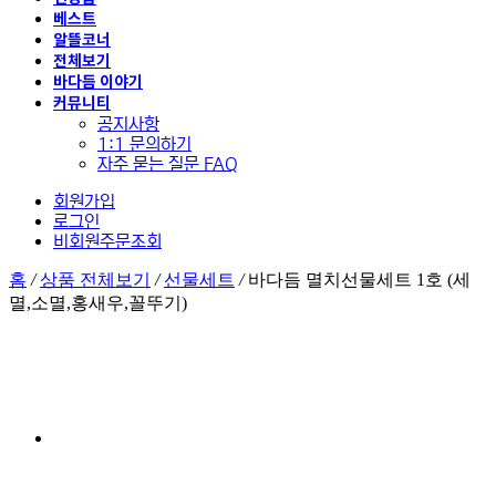
베스트
알뜰코너
전체보기
바다듬 이야기
커뮤니티
공지사항
1:1 문의하기
자주 묻는 질문 FAQ
회원가입
로그인
비회원주문조회
홈
/
상품 전체보기
/
선물세트
/
바다듬 멸치선물세트 1호 (세
멸,소멸,홍새우,꼴뚜기)