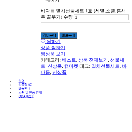
바다듬 멸치선물세트 1호 (세멸,소멸,홍새
우,꼴뚜기) 수량
장바구니
바로구매
찜하기
상품 찜하기
찜상품 보기
카테고리:
베스트
,
상품 전체보기
,
선물세
트
,
신상품
,
캠마켓
태그:
멸치선물세트
,
바
다듬
,
신상품
설명
상품평 (0)
배송안내
교환 및 반품 안내
Q&A (621)