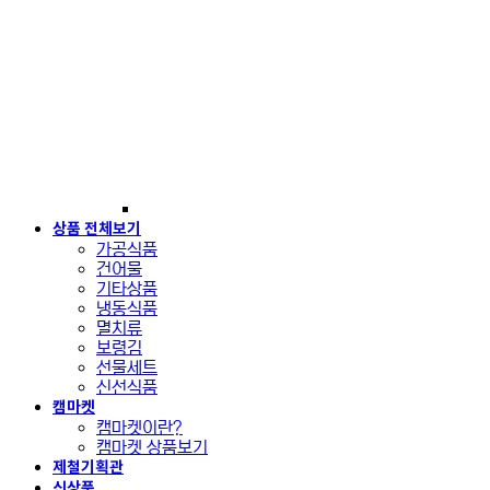
상품 전체보기
가공식품
건어물
기타상품
냉동식품
멸치류
보령김
선물세트
신선식품
캠마켓
캠마켓이란?
캠마켓 상품보기
제철기획관
신상품