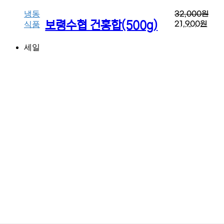
냉동
32,000
원
보령수협 건홍합(500g)
21,900
원
식품
세일