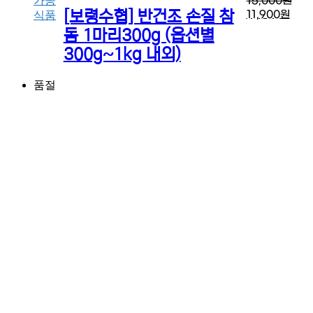
가공
15,000
원
[보령수협] 반건조 손질 참
11,900
원
식품
돔 1마리300g (옵션별
300g~1kg 내외)
품절