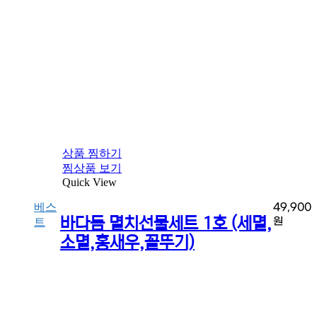
상품 찜하기
찜상품 보기
Quick View
베스
49,900
바다듬 멸치선물세트 1호 (세멸,
원
트
소멸,홍새우,꼴뚜기)