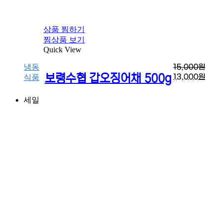
상품 찜하기
찜상품 보기
Quick View
냉동
15,000
원
보령수협 갑오징어채 500g
13,000
원
식품
세일