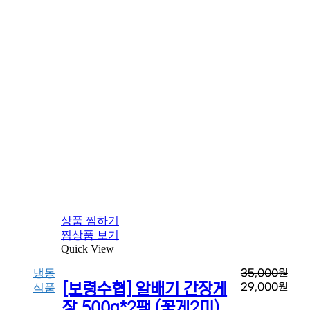
상품 찜하기
찜상품 보기
Quick View
냉동
35,000
원
[보령수협] 알배기 간장게
29,000
원
식품
장 500g*2팩 (꽃게2미)