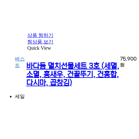
상품 찜하기
찜상품 보기
Quick View
베스
75,900
바다듬 멸치선물세트 3호 (세멸,
원
트
소멸, 홍새우, 건꼴뚜기, 건홍합,
다시마, 곱창김)
세일