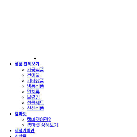
상품 전체보기
가공식품
건어물
기타상품
냉동식품
멸치류
보령김
선물세트
신선식품
캠마켓
캠마켓이란?
캠마켓 상품보기
제철기획관
신상품