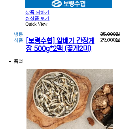
상품 찜하기
찜상품 보기
Quick View
냉동
35,000
원
[보령수협] 알배기 간장게
29,000
원
식품
장 500g*2팩 (꽃게2미)
품절