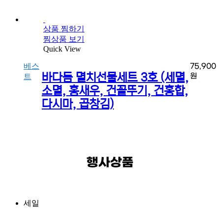
상품 찜하기
찜상품 보기
Quick View
베스
75,900
바다듬 멸치선물세트 3호 (세멸,
원
트
소멸, 홍새우, 건꼴뚜기, 건홍합,
다시마, 곱창김)
행사상품
세일