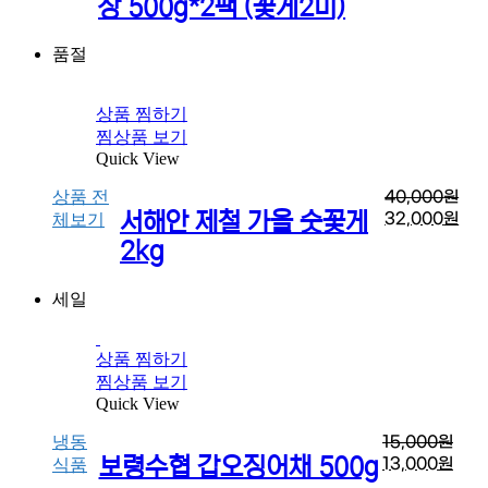
장 500g*2팩 (꽃게2미)
품절
상품 찜하기
찜상품 보기
Quick View
상품 전
40,000
원
서해안 제철 가을 숫꽃게
32,000
원
체보기
2kg
세일
상품 찜하기
찜상품 보기
Quick View
냉동
15,000
원
보령수협 갑오징어채 500g
13,000
원
식품