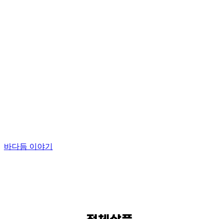
신선함의 원칙 바다듬이 시작합니다.
보령수협의 아침은 다른곳보다 조금 일찍 시작됩니다.
신선한 수산물을 가득 싣고 돌아오는 각양각색의 어선들.
어부들의 정성스런 손길이 더해져 수산물들이 위판장에 깔리면
삼삼오오 중매인이 모이고 경매가 시작됩니다.
바다듬 이야기