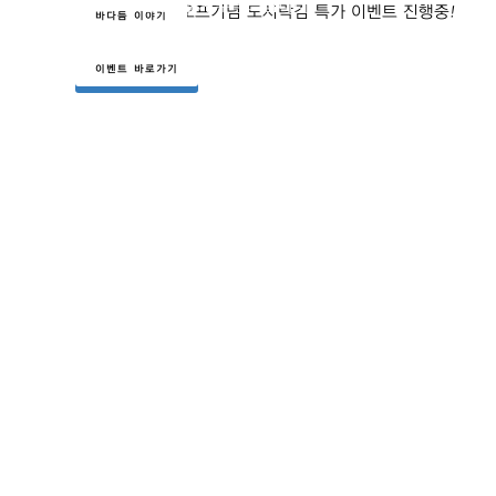
정하오니 많은 참여 부탁드립니다.
바다듬 쇼핑몰 오프기념 도시락김 특가 이벤트 진행중!
바로가기
바다듬 이야기
이벤트 바로가기
이벤트 바로가기