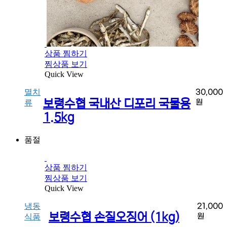
상품 찜하기
찜상품 보기
Quick View
멸치
30,000
보령수협 국내산 디포리 국물용
원
류
1.5kg
품절
상품 찜하기
찜상품 보기
Quick View
냉동
21,000
보령수협 손질오징어 (1kg)
원
식품