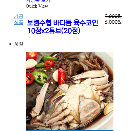
찜상품 보기
Quick View
가공
9,000
원
보령수협 바다듬 육수코인
6,000
원
식품
10정x2튜브(20정)
품절