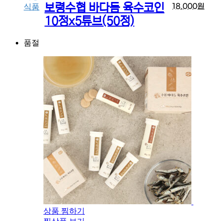
보령수협 바다듬 육수코인
18,000
원
식품
10정x5튜브(50정)
품절
상품 찜하기