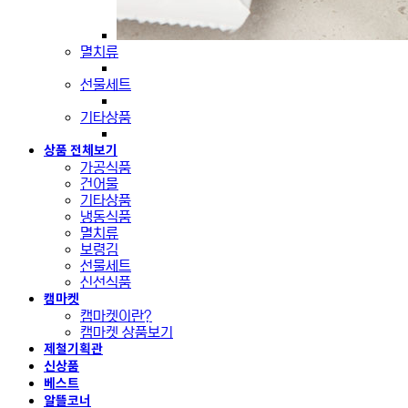
멸치류
선물세트
기타상품
상품 전체보기
가공식품
건어물
기타상품
냉동식품
멸치류
보령김
선물세트
신선식품
캠마켓
캠마켓이란?
캠마켓 상품보기
제철기획관
신상품
베스트
알뜰코너