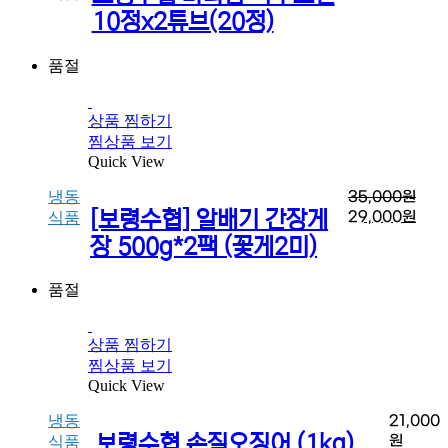
10정x2튜브(20정)
품절
상품 찜하기
찜상품 보기
Quick View
냉동
35,000
원
[보령수협] 알배기 간장게
29,000
원
식품
장 500g*2팩 (꽃게2미)
품절
상품 찜하기
찜상품 보기
Quick View
냉동
21,000
보령수협 손질오징어 (1kg)
원
식품