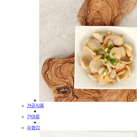
가공식품
건어류
수협김