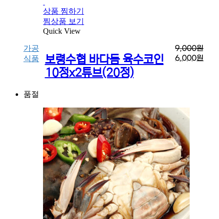
상품 찜하기
찜상품 보기
Quick View
가공
9,000
원
보령수협 바다듬 육수코인
6,000
원
식품
10정x2튜브(20정)
품절