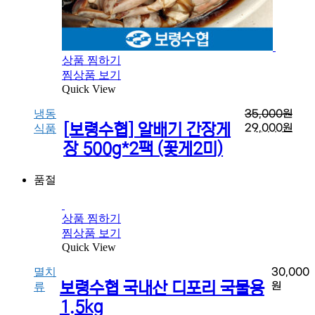
상품 찜하기
찜상품 보기
Quick View
냉동
35,000
원
[보령수협] 알배기 간장게
29,000
원
식품
장 500g*2팩 (꽃게2미)
품절
상품 찜하기
찜상품 보기
Quick View
멸치
30,000
보령수협 국내산 디포리 국물용
원
류
1.5kg