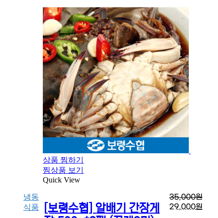
상품 찜하기
찜상품 보기
Quick View
냉동
35,000
원
[보령수협] 알배기 간장게
29,000
원
식품