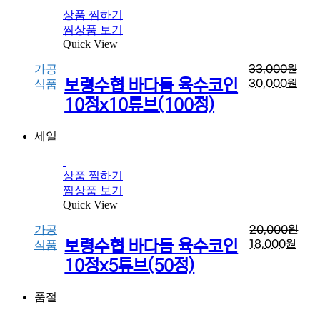
상품 찜하기
찜상품 보기
Quick View
가공
33,000
원
보령수협 바다듬 육수코인
30,000
원
식품
10정x10튜브(100정)
세일
상품 찜하기
찜상품 보기
Quick View
가공
20,000
원
보령수협 바다듬 육수코인
18,000
원
식품
10정x5튜브(50정)
품절