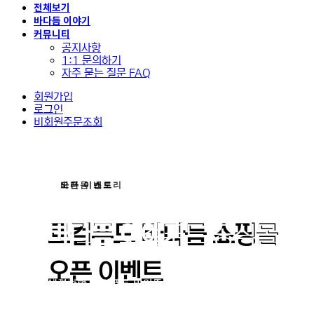
전체보기
바다듬 이야기
커뮤니티
공지사항
1:1 문의하기
자주 묻는 질문 FAQ
회원가입
로그인
비회원주문조회
특별한 바다듬
오픈 이벤트
바다듬 스토리
오픈 이벤트
제철 수산물을 집에서 간편
로컬푸드 바다듬 쇼핑몰
바다듬 이야기
바다듬 로컬푸드 공식몰 오
오픈 이벤트
서해안 제철 수산물을 맛보는 가장 신선한 방법!
생산자와 소비자를 이어주다.
보령수협 로컬푸드 바다듬 공식몰 오픈 기념 인스타그램 팔
진행합니다. 팔로우 해주시는 분들께 추처을 통해 로컬푸드