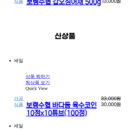
보령수협 갑오징어채 500g
13,000
원
식품
신상품
세일
상품 찜하기
찜상품 보기
Quick View
가공
33,000
원
보령수협 바다듬 육수코인
30,000
원
식품
10정x10튜브(100정)
세일