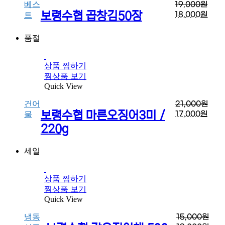
베스
19,000
원
보령수협 곱창김50장
18,000
원
트
품절
상품 찜하기
찜상품 보기
Quick View
건어
21,000
원
보령수협 마른오징어3미 /
17,000
원
물
220g
세일
상품 찜하기
찜상품 보기
Quick View
냉동
15,000
원